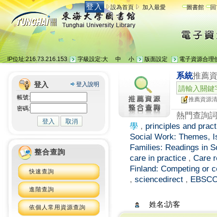
登入
設為首頁
加入最愛
圖書館
回
IP位址:216.73.216.153
字級設定:
大
中
小
版面設定
電子資源合理
系統
推薦
登入
登入說明
帳號:
推薦資源
密碼:
熱門查詢詞
學
,
principles and prac
Social Work: Themes, I
Families: Readings in 
整合查詢
care in practice
,
Care r
Finland: Competing or 
快速查詢
,
sciencedirect
,
EBSC
進階查詢
姓名:訪客
依個人常用資源查詢