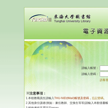
請輸入帳號：
請輸入密碼：
訪客
※
注意事項：
1.本校教職員生請輸入
THU-NID(tMail)帳號及密碼
，
忘記密碼
。
2.其他身分讀者(例如：兼任教師、交換生等等)請輸入本館借書
3.校外連線不需設定proxy。