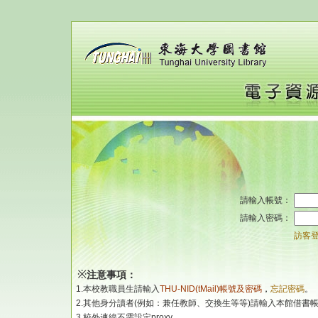
請輸入帳號：
請輸入密碼：
訪客
※
注意事項：
1.本校教職員生請輸入
THU-NID(tMail)帳號及密碼
，
忘記密碼
。
2.其他身分讀者(例如：兼任教師、交換生等等)請輸入本館借書
3.校外連線不需設定proxy。